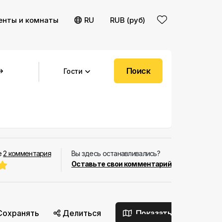
енты и комнаты
RU
RUB (руб)
Поиск
Гости
е
2
комментария
Вы здесь останавливались?
Оставьте свои комментарий
Сохранять
Делиться
Показать