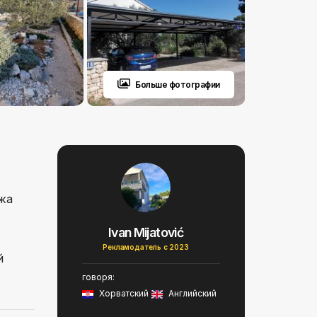
Больше фотографии
яжа
Ivan Mijatović
Рекламодатель с 2023
й
говоря:
Хорватский
Английский