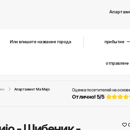
Апартам
ник
Aпартамент Ма Миjо
Оценка посетителей на основ
Отлично!
5
/
5
иjо
-
Шибеник -