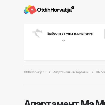
Выберите пункт назначения
OtdihHorvatija.ru
Апартаменты в Хорватии
Шибе
Aпартамент Ма М