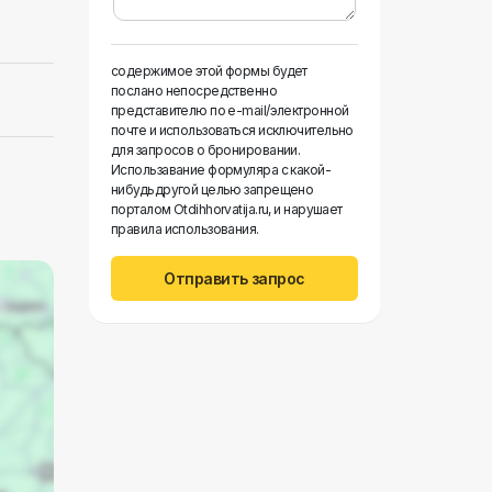
содержимое этой формы будет
послано непосредственно
представителю по e-mail/электронной
почте и использоваться исключительно
для запросов о бронировании.
Использавание формуляра с какой-
нибудьдругой целью запрещено
порталом Otdihhorvatija.ru, и нарушает
правила использования.
Отправить запрос