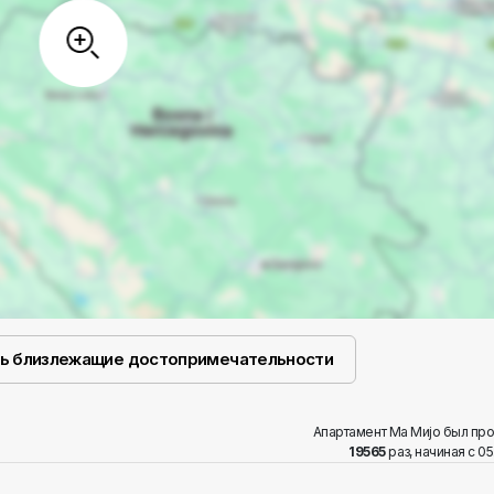
ь близлежащие достопримечательности
Aпартамент Ма Миjо был пр
19565
раз, начиная с 05