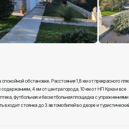
в спокойной обстановке. Расстояния 1,8 км от прекрасного пл
содержанием, 4 км от центра города, 10 км от НП Крка и все
аптека, футбольная и баскетбольная площадка с упражнениями
ть входит стоянка до 3 автомобилей во дворе и туристически