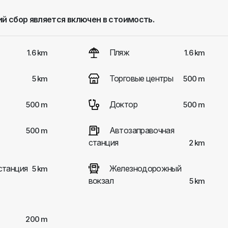
й сбор является включен в стоимость.
Пляж
1.6 km
1.6 km
Торговые центры
5 km
500 m
Доктор
500 m
500 m
Автозаправочная
500 m
станция
2 km
станция
Железнодорожный
5 km
вокзал
5 km
200 m