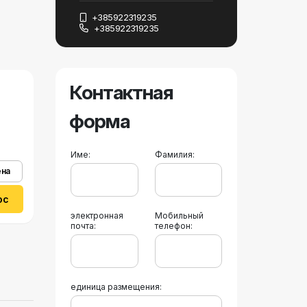
+385922319235
+385922319235
Контактная
форма
Име:
Фамилия:
ена
ос
электронная
Мобильный
почта:
телефон:
единица размещения: