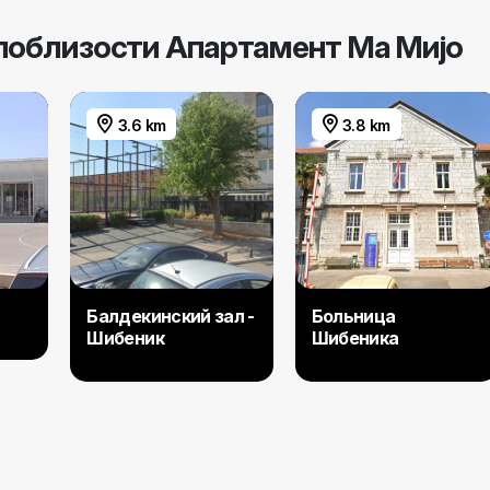
поблизости Aпартамент Ма Миjо
3.6 km
3.8 km
Балдекинский зал -
Больница
Шибеник
Шибеника