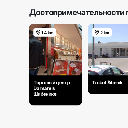
Достопримечательности 
1.4 km
2 km
Торговый центр
Trokut Šibenik
Dalmare в
Шибенике