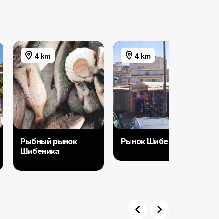
4 km
4 km
Рыбный рынок
Рынок Шибеник
Шибеника