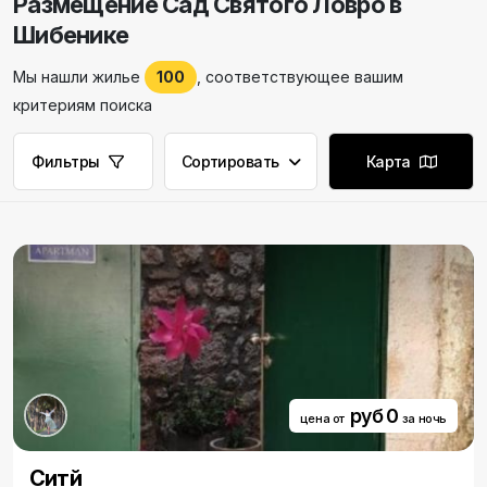
Размещение Сад Святого Ловро в
Шибенике
Мы нашли жилье
100
, соответствующее вашим
критериям поиска
Фильтры
Сортировать
Карта
руб 0
цена от
за ночь
Cитй