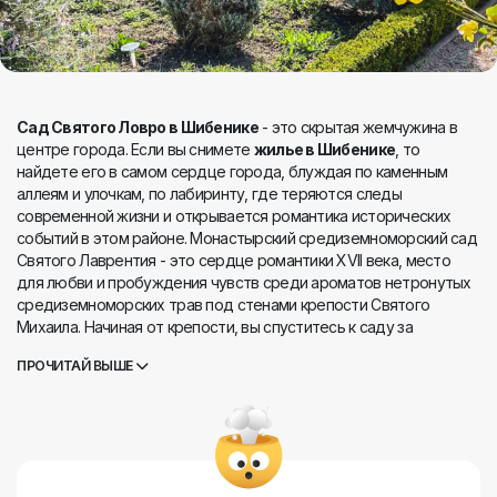
Сад Святого Ловро в Шибенике
- это скрытая жемчужина в
центре города. Если вы снимете
жилье в Шибенике
, то
найдете его в самом сердце города, блуждая по каменным
аллеям и улочкам, по лабиринту, где теряются следы
современной жизни и открывается романтика исторических
событий в этом районе. Монастырский средиземноморский сад
Святого Лаврентия - это сердце романтики XVII века, место
для любви и пробуждения чувств среди ароматов нетронутых
средиземноморских трав под стенами крепости Святого
Михаила. Начиная от крепости, вы спуститесь к саду за
несколько минут, поднявшись еще немного от Поляны, и
ПРОЧИТАЙ ВЫШЕ
каждый шаг будет наполнен сладким дыханием тоски и
прекрасными видами из каменного сердца Шибеника. Сад
святого Лаврентия - это часть монастыря, отреставрированная
в 2007 году и заново оформленная, чтобы встретить нас
очаровательным кафе у входа. Терраса заведения окружена
посадками местных трав и лекарственных растений, а в центре