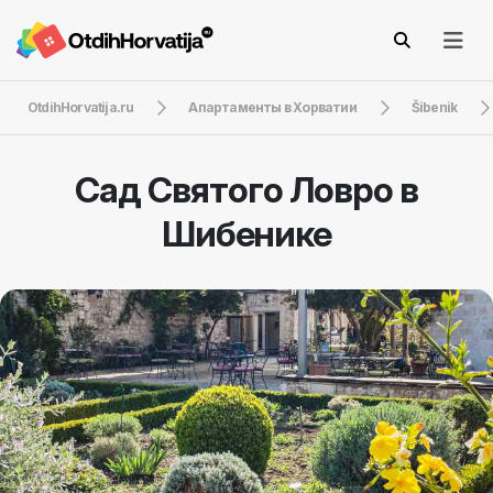
OtdihHorvatija.ru
Апартаменты в Хорватии
Šibenik
Сад Святого Ловро в
Шибенике