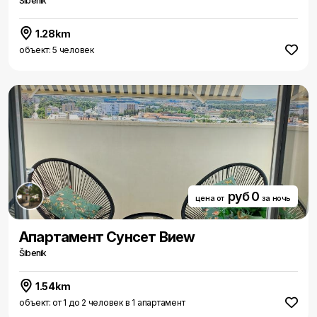
Šibenik
1.28km
объект: 5 человек
руб 0
цена от
за ночь
Aпартамент Сунсет Виеw
Šibenik
1.54km
объект: от 1 до 2 человек в 1 апартамент