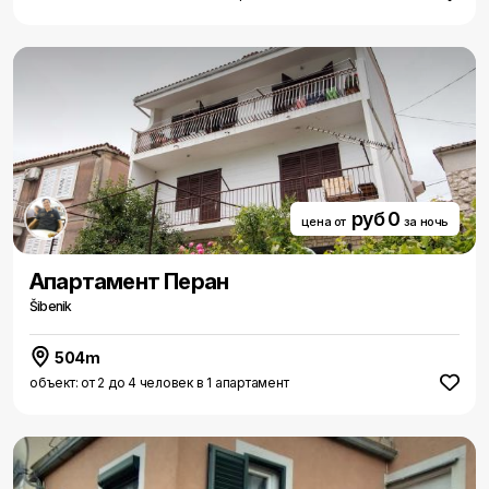
руб 0
цена от
за ночь
Aпартамент Перан
Šibenik
504m
объект: от 2 до 4 человек в 1 апартамент