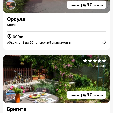
руб 0
цена от
за ночь
Орсула
Šibenik
609m
объект: от 2 до 20 человек в 5 апартаменты
2 Оценка
руб 0
цена от
за ночь
Бригита