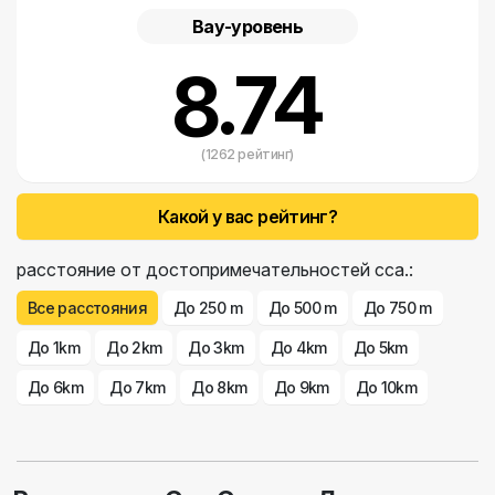
сада находится колодец. Прогуливаясь по узким улочкам
Вау-уровень
Шибеника, почти невозможно представить, что за
многочисленными стенами с крошечными окошками,
8.74
закрывающими вид, скрываются пышные дворы и сады. Сад
Святого Ловро в Шибенике - единственный в своем роде сад в
Хорватии, достопримечательность, которая никого не
оставляет равнодушным.
(1262 рейтинг)
Сад Святого Ловро в Шибенике
.
Какой у вас рейтинг?
расстояние от достопримечательностей сса.:
Все расстояния
До 250 m
До 500 m
До 750 m
До 1km
До 2km
До 3km
До 4km
До 5km
До 6km
До 7km
До 8km
До 9km
До 10km