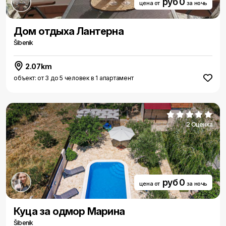
руб 0
цена от
за ночь
Дом отдыха Лантерна
Šibenik
2.07km
объект: от 3 до 5 человек в 1 апартамент
2 Оценка
руб 0
цена от
за ночь
Куца за одмор Марина
Šibenik