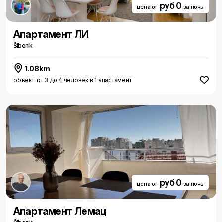
руб 0
цена от
за ночь
Aпартамент ЛИ
Šibenik
1.08km
объект: от 3 до 4 человек в 1 апартамент
руб 0
цена от
за ночь
Aпартамент Лемац