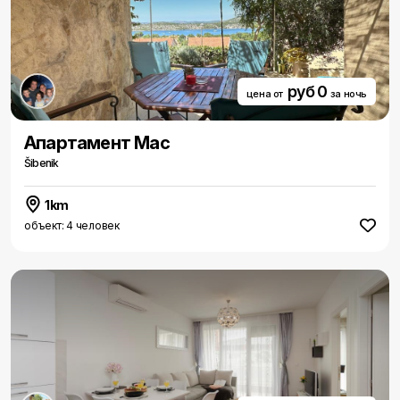
руб 0
цена от
за ночь
Aпартамент Мас
Šibenik
1km
объект: 4 человек