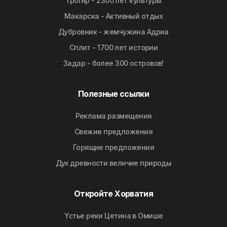
Трогир - 2300 лет культуры
Макарска - Активный отдых
Дубровник - жемчужина Адриа
Сплит - 1700 лет истории
Задар - более 300 островов!
Полезные ссылки
Реклама размещения
Свежие предложения
Горящие предложения
Дyx дpeвнocти вeличиe природы
Откройте Хорватия
Yстье реки Цетина в Омише