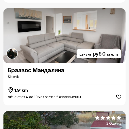
руб 0
цена от
за ночь
Браавос Мандалина
Šibenik
1.91km
объект: от 4 до 10 человек в 2 апартаменты
2 Оценка