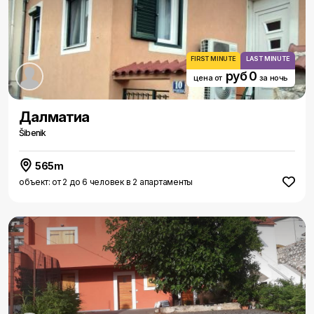
FIRST MINUTE
LAST MINUTE
руб 0
цена от
за ночь
Далматиа
Šibenik
565m
объект: от 2 до 6 человек в 2 апартаменты