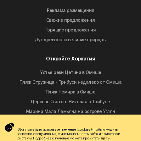
Реклама размещения
Свежие предложения
Горящие предложения
Дyx дpeвнocти вeличиe природы
Откройте Хорватия
Yстье реки Цетина в Омише
Пляж Стружица - Трнбуси недалеко от Омиша
Пляж Немира в Омише
Церковь Святого Николая в Трибуне
Марина Мала Ламьяна на острове Углян
Otdihhorvatija.ru использует печенье (cookies) чтобы улучшить
Следуй за нами
качество обслуживания, функциональность сайта и поисковои
системы. Подробнее о печенье можете прочитать
здесь
.