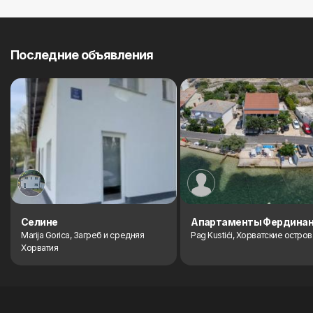
Previous
Next
Последние объявления
Cелине
Aпартаменты Фердина
Marija Gorica, Загреб и средняя
Pag Kustići, Хорватские остров
Хорватия