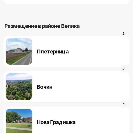
Pазмещение в районе Велика
2
Плетерница
2
Вочин
1
Нова Градишка