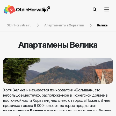
OtdihHorvatija.ru
Апартаменты в Хорватии
Велика
Апартамены
Велика
Хотя
Велика
и называется по-хорватски «Большая», это
небольшое местечко, расположенное в Пожегской долине в
восточной части Хорватии, недалеко от города Пожега. В нем
проживает около 6 000 человек, которые предлагают
размещение в Велике
в своих уютных частных домах. Велика
находится на высоте около 200 метров над уровнем моря, у