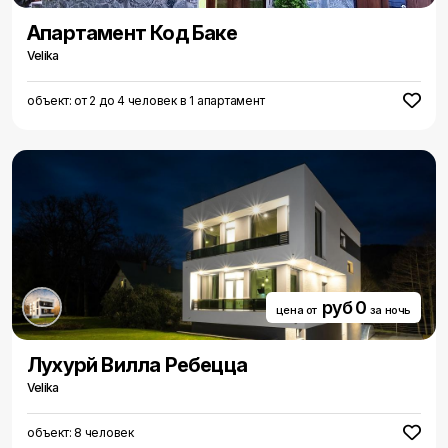
Aпартамент Код Баке
Velika
объект: от 2 до 4 человек в 1 апартамент
руб 0
цена от
за ночь
Луxурй Вилла Ребецца
Velika
объект: 8 человек