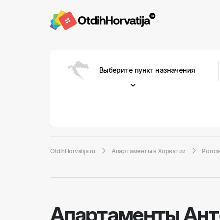
Выберите пункт назначения
OtdihHorvatija.ru
Апартаменты в Хорватии
Рогоз
Aпартаменты Ан