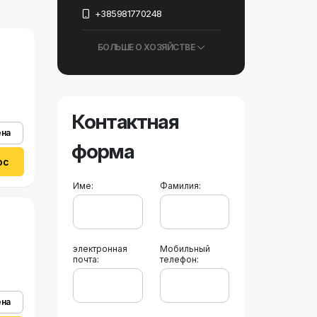
+385981770248
БОЛЬШЕ О ХОЗЯЙСТВЕ
Контактная
ена
форма
ос
Име:
Фамилия:
электронная
Мобильный
почта:
телефон:
ена