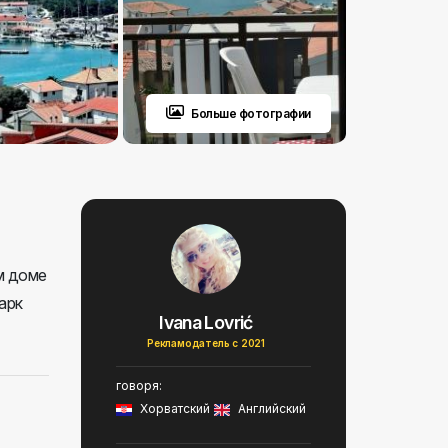
Больше фотографии
м доме
арк
Ivana Lovrić
Рекламодатель с 2021
говоря:
Хорватский
Английский