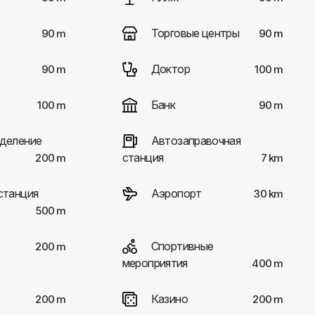
Торговые центры
90 m
90 m
Доктор
90 m
100 m
Банк
100 m
90 m
деление
Автозаправочная
станция
200 m
7 km
станция
Аэропорт
30 km
500 m
Спортивные
200 m
мероприятия
400 m
Казино
200 m
200 m