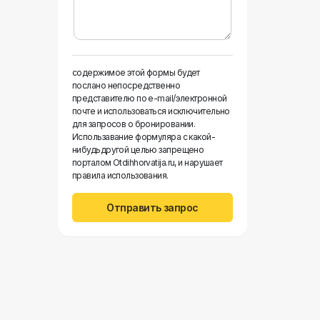
содержимое этой формы будет
послано непосредственно
представителю по e-mail/электронной
почте и использоваться исключительно
для запросов о бронировании.
Использавание формуляра с какой-
нибудьдругой целью запрещено
порталом Otdihhorvatija.ru, и нарушает
правила использования.
Отправить запрос