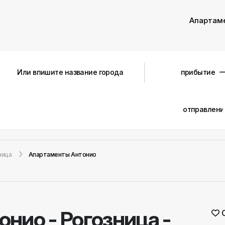
Апартам
ница
Aпартаменты Антонио
тонио
-
Рогозница -