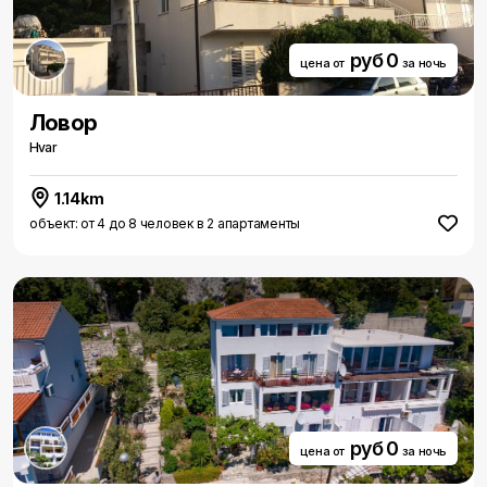
руб 0
цена от
за ночь
Ловор
Hvar
1.14km
объект: от 4 до 8 человек в 2 апартаменты
руб 0
цена от
за ночь