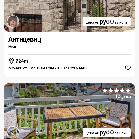
руб 0
цена от
за ночь
Антицевиц
Hvar
724m
объект: от 2 до 16 человек в 4 апартаменты
1 Оценка
руб 0
цена от
за ночь