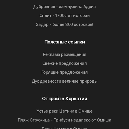
Дубровник - жемчужина Адриа
Сплит - 1700 лет истории
Задар - более 300 островов!
Полезные ссылки
Реклама размещения
Свежие предложения
Горящие предложения
Дyx дpeвнocти вeличиe природы
Откройте Хорватия
Yстье реки Цетина в Омише
Пляж Стружица - Трнбуси недалеко от Омиша
Пляж Немира в Омише