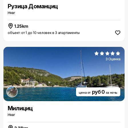
Рузица Доманциц
Hvar
1.25km
объект: от 1 до 10 человек в 3 апартаменты
3 Оценка
руб 0
цена от
за ночь
Милициц
Hvar