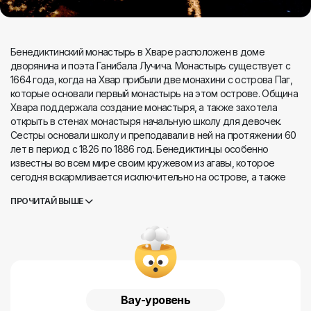
Бенедиктинский монастырь в Хваре расположен в доме
дворянина и поэта Ганибала Лучича. Монастырь существует с
1664 года, когда на Хвар прибыли две монахини с острова Паг,
которые основали первый монастырь на этом острове. Община
Хвара поддержала создание монастыря, а также захотела
открыть в стенах монастыря начальную школу для девочек.
Сестры основали школу и преподавали в ней на протяжении 60
лет в период с 1826 по 1886 год. Бенедиктинцы особенно
известны во всем мире своим кружевом из агавы, которое
сегодня вскармливается исключительно на острове, а также
традицией, которая уже более 100 лет передается из
ПРОЧИТАЙ ВЫШЕ
поколения в поколение. Кружево из агавы включено в список
нематериального культурного наследия ЮНЕСКО. В монастыре
вы найдете впечатляющую коллекцию ценных картин, одна из
самых старых, "Поклонение волхвов", датируется XV веком. В
коллекции есть деревянные скульптуры, серебряная посуда,
работы из шелковых одеяний и различные памятные вещи. О
своем визите вы можете сообщить по телефону +385 21 741 052.
Вау-уровень