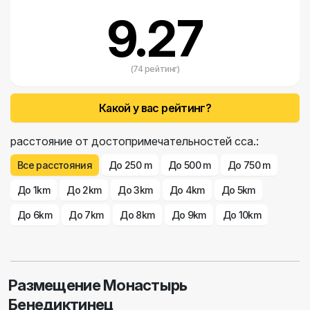
9.27
(74 рейтинг)
Какой у вас рейтинг?
расстояние от достопримечательностей сса.:
Все расстояния
До 250 m
До 500 m
До 750 m
До 1km
До 2km
До 3km
До 4km
До 5km
До 6km
До 7km
До 8km
До 9km
До 10km
Размещение Монастырь
Бенедиктинец