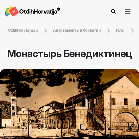
OtdihHorvatija.ru
Апартаменты в Хорватии
Hvar
Монастырь Бенедиктинец