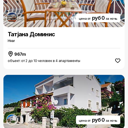
руб 0
цена от
за ночь
Татjана Доминис
Hvar
967m
объект: от 2 до 10 человек в 4 апартаменты
руб 0
цена от
за ночь