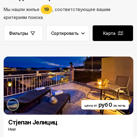
Мы нашли жилье
19
, соответствующее вашим
критериям поиска
Фильтры
Сортировать
Карта
руб 0
цена от
за ночь
Стjепан Jелициц
Hvar