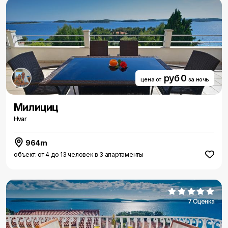
руб 0
цена от
за ночь
Милициц
Hvar
964m
объект: от 4 до 13 человек в 3 апартаменты
7 Оценка