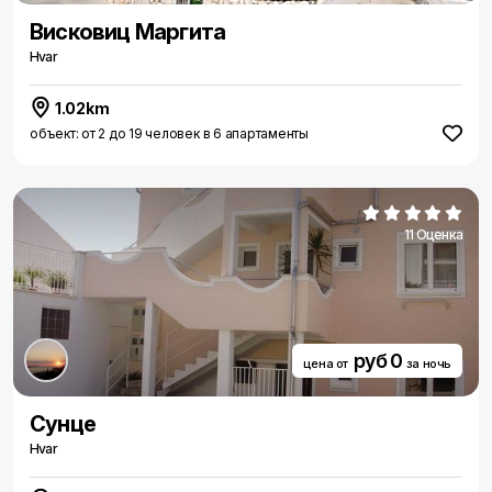
Висковиц Маргита
Hvar
1.02km
объект: от 2 до 19 человек в 6 апартаменты
11 Оценка
руб 0
цена от
за ночь
Сунце
Hvar