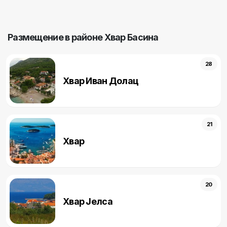
Pазмещение в районе Хвар Басина
28
Хвар Иван Долац
21
Хвар
20
Хвар Jелса