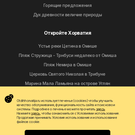
Горящие предложения
Дyx дpeвнocти вeличиe природы
Откройте Хорватия
Yстье реки Цетина в Омише
Пляж Стружица - Трнбуси недалеко от Омиша
Пляж Немира в Омише
Церковь Святого Николая в Трибуне
Марина Мала Ламьяна на острове Углян
Otdihhorvatija.ru использует печенье (cookies) чтобы улучшить
Следуй за нами
качество обслуживания, функциональность сайта и поисковои
системы. Подробнее о печенье можете прочитать
здесь
.
Нажмите
здесь
, чтобы ознакомиться с Условиями использования.
Продолжая принимать Условия использования и использование
файлов cookie.