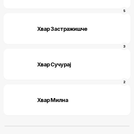
5
Хвар Застражишче
3
Хвар Сучураj
2
Хвар Милна