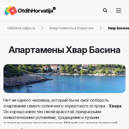
OtdihHorvatija.ru
Апартаменты в Хорватии
Хвар Басин
Апартамены
Хвар Басина
Нет ни одного человека, который бы не смог побороть
очарование самого солнечного хорватского острова -
Хвара
.
Он хорошо известен своей красотой, прекрасными
климатическими условиями, традициями и лучшим
туристическим предложением. Мягкий средиземноморский
климат щедро дарит 2726 солнечных часов в году этой