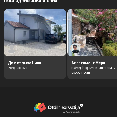
Последние объявления
Дом отдыха Нина
Aпартамент Мери
Peroj, Истрия
Ražanj (Rogoznica), Шибеник и
окрестности