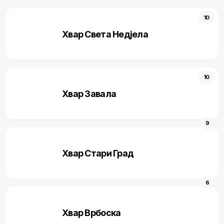
10
Хвар Света Недjела
10
Хвар Завала
9
Хвар Стари Град
6
Хвар Врбоска