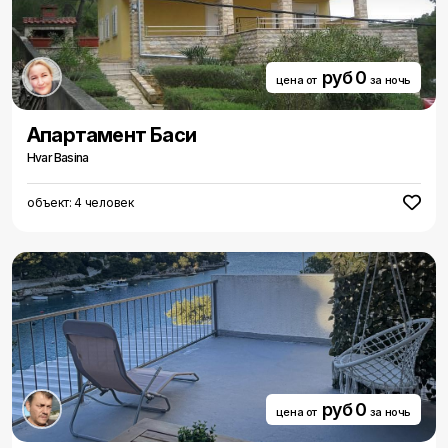
руб 0
цена от
за ночь
Aпартамент Баси
Hvar Basina
объект: 4 человек
руб 0
цена от
за ночь